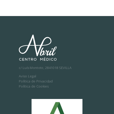
O
R
E
S
c/ Luís Montoto, 2841018 SEVILLA
Aviso Legal
Política de Privacidad
Política de Cookies