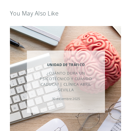
I
A
You May Also Like
L
I
D
A
D
E
UNIDAD DE TRÁFICO
S
¿CUÁNTO DURA UN
PSICOTÉCNICO Y CUÁNDO
B
CADUCA? | CLÍNICA ABRIL
L
SEVILLA
O
30 diciembre 2025
G
C
O