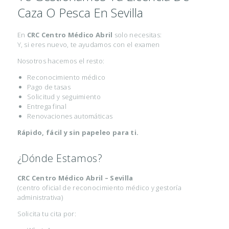
Caza O Pesca En Sevilla
I
F
En
CRC Centro Médico Abril
solo necesitas:
I
Y, si eres nuevo, te ayudamos con el examen
C
Nosotros hacemos el resto:
A
Reconocimiento médico
Pago de tasas
D
Solicitud y seguimiento
O
Entrega final
Renovaciones automáticas
S
Rápido, fácil y sin papeleo para ti.
M
É
¿Dónde Estamos?
D
CRC Centro Médico Abril – Sevilla
I
(centro oficial de reconocimiento médico y gestoría
C
administrativa)
O
Solicita tu cita por:
S