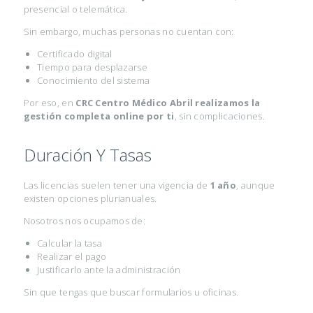
presencial o telemática.
A
Sin embargo, muchas personas no cuentan con:
O
Certificado digital
D
Tiempo para desplazarse
Conocimiento del sistema
O
Por eso, en
CRC Centro Médico Abril realizamos la
N
gestión completa online por ti
, sin complicaciones.
T
O
Duración Y Tasas
L
Las licencias suelen tener una vigencia de
1 año
, aunque
O
existen opciones plurianuales.
G
Nosotros nos ocupamos de:
Í
Calcular la tasa
A
Realizar el pago
Justificarlo ante la administración
C
Sin que tengas que buscar formularios u oficinas.
I