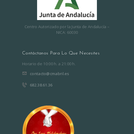
Centro Autorizado por la Junta de Andalucía –
NICA: 60030
Contáctanos Para Lo Que Necesites
Horario de 10:00 h. a 21:00 h.
contacto@cmabril.es
682.38.61.36