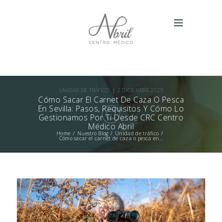
UNIDAD DE TRÁFICO
2 DICIEMBRE 2025
Cómo Sacar El Carnet De Caza O Pesca
En Sevilla: Pasos, Requisitos Y Cómo Lo
Gestionamos Por Ti Desde CRC Centro
Médico Abril
Home
Nuestro Blog
Unidad de tráfico
Cómo sacar el carnet de caza o pesca en...