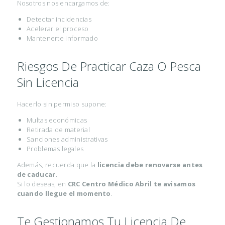
Nosotros nos encargamos de:
N
Detectar incidencias
E
Acelerar el proceso
T
Mantenerte informado
C
Riesgos De Practicar Caza O Pesca
O
Sin Licencia
N
D
Hacerlo sin permiso supone:
U
Multas económicas
C
Retirada de material
Sanciones administrativas
I
Problemas legales
R
Además, recuerda que la
licencia debe renovarse antes
de caducar
.
C
Si lo deseas, en
CRC Centro Médico Abril te avisamos
E
cuando llegue el momento
.
R
Te Gestionamos Tu Licencia De
T