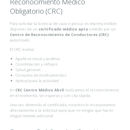
Reconocimiento Médico
Obligatorio (CRC)
I
N
Para solicitar la licencia de caza o pesca, es imprescindible
I
disponer de un
certificado médico apto
emitido por un
Centro de Reconocimiento de Conductores (CRC)
C
autorizado.
I
El CRC evalúa:
O
Agudeza visual y auditiva
Coordinación y reflejos
E
Salud general
S
Consumo de medicamentos
Aptitud para la actividad
T
En
CRC Centro Médico Abril
realizamos el reconocimiento
É
en el momento, sin esperas y con cita rápida.
T
Una vez obtenido el certificado, nosotros lo incorporamos
I
directamente a la solicitud para que no tengas que hacer
ningún trámite adicional.
C
A