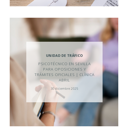
N
T
A
C
T
O
UNIDAD DE TRÁFICO
C
PSICOTÉCNICO EN SEVILLA
O
PARA OPOSICIONES Y
TRÁMITES OFICIALES | CLÍNICA
L
ABRIL
A
30 diciembre 2025
B
O
R
A
D