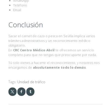
WhatsApp
Teléfono
/
Email
P
E
Conclusión
R
M
Sacar el carnet de caza o pesca en Sevilla implica varios
trámites administrativos y un reconocimiento médico
I
obligatorio.
En
CRC Centro Médico Abril
te ofrecemos un servicio
S
completo para que no tengas que preocuparte por nada.
O
Tú solo vienes a hacerte el reconocimiento, y nosotros nos
S
encargamos de
absolutamente todo lo demás
.
E
S
Tags:
Unidad de tráfico
P
E
C