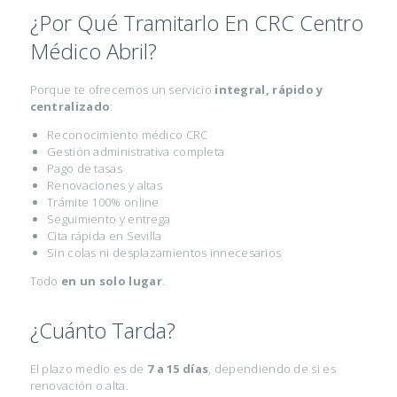
R
¿Por Qué Tramitarlo En CRC Centro
U
Médico Abril?
G
Í
Porque te ofrecemos un servicio
integral, rápido y
centralizado
:
A
Reconocimiento médico CRC
R
Gestión administrativa completa
Pago de tasas
E
Renovaciones y altas
N
Trámite 100% online
Seguimiento y entrega
O
Cita rápida en Sevilla
V
Sin colas ni desplazamientos innecesarios
A
Todo
en un solo lugar
.
R
¿Cuánto Tarda?
C
A
El plazo medio es de
7 a 15 días
, dependiendo de si es
R
renovación o alta.