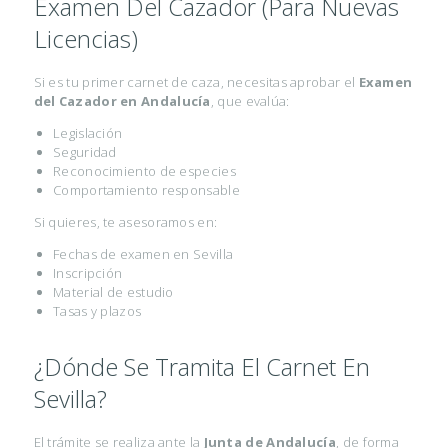
Examen Del Cazador (para Nuevas
M
Licencias)
E
D
Si es tu primer carnet de caza, necesitas aprobar el
Examen
del Cazador en Andalucía
, que evalúa:
I
Legislación
C
Seguridad
I
Reconocimiento de especies
Comportamiento responsable
N
Si quieres, te asesoramos en:
A
Fechas de examen en Sevilla
E
Inscripción
S
Material de estudio
Tasas y plazos
T
É
¿Dónde Se Tramita El Carnet En
T
Sevilla?
I
C
El trámite se realiza ante la
Junta de Andalucía
, de forma