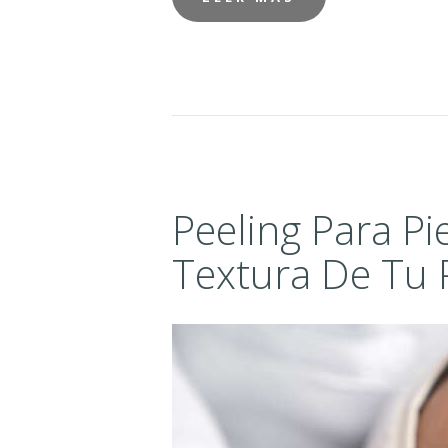
A
O
D
O
N
Peeling Para Pie
T
O
Textura De Tu P
L
O
G
Í