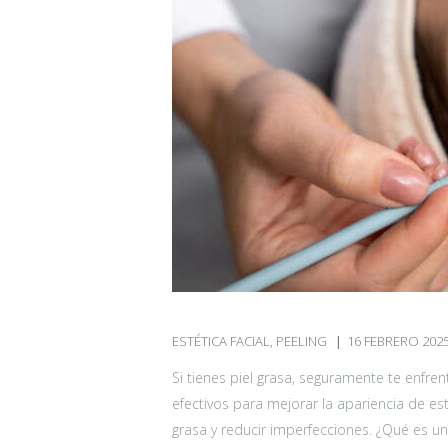
A
C
I
R
U
G
Í
A
ESTÉTICA FACIAL
,
PEELING
16 FEBRERO 202
R
Si tienes piel grasa, seguramente te enfr
efectivos para mejorar la apariencia de es
E
grasa y reducir imperfecciones. ¿Qué es u