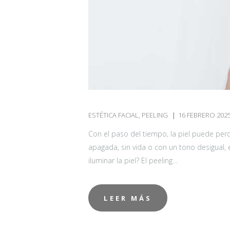
I
N
I
ESTÉTICA FACIAL
,
PEELING
16 FEBRERO 202
C
Con el paso del tiempo, la piel puede perder
I
apagada, sin vida o con un tono desigual,
O
iluminar la piel? El peeling…
E
LEER MÁS
S