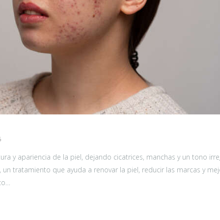
5
ra y apariencia de la piel, dejando cicatrices, manchas y un tono ir
o, un tratamiento que ayuda a renovar la piel, reducir las marcas y me
ico…