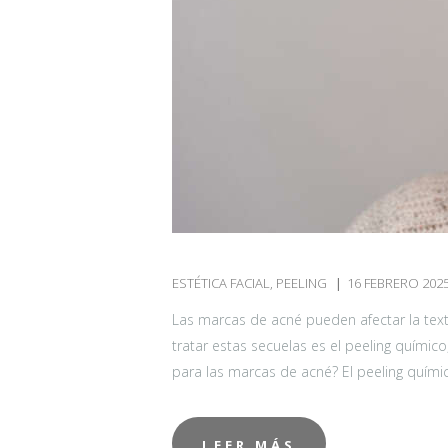
I
N
A
E
S
T
É
ESTÉTICA FACIAL
,
PEELING
16 FEBRERO 202
T
Las marcas de acné pueden afectar la textu
tratar estas secuelas es el peeling químic
I
para las marcas de acné? El peeling quím
C
LEER MÁS