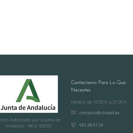
Contáctanos Para Lo Que
Necesites
Horario de 10:00 h. a 21:00 h.
contacto@cmabril.es
ntro Autorizado por la Junta de
682.38.61.36
Andalucía – NICA: 60030