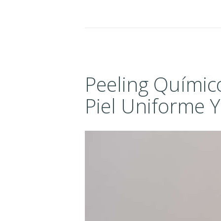
T
É
T
I
Peeling Químic
C
Piel Uniforme Y
A
M
E
D
I
C