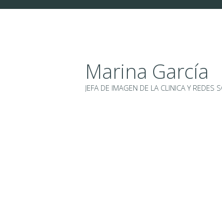
N
I
C
I
Marina García
O
JEFA DE IMAGEN DE LA CLINICA Y REDES 
E
S
T
É
T
I