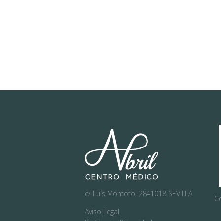
C
A
M
E
D
I
C
I
N
c/ Luís Montoto, 2841018 SEVILLA
Ce
A
Aviso Legal