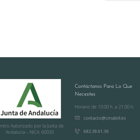
Contáctanos Para Lo Que
Necesites
Horario de 10:00 h. a 21:00 h.
contacto@cmabril.es
ntro Autorizado por la Junta de
682.38.61.36
Andalucía – NICA: 60030