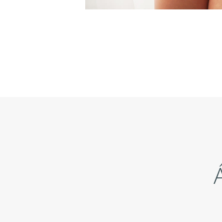
N
I
C
I
O
E
S
T
É
T
I