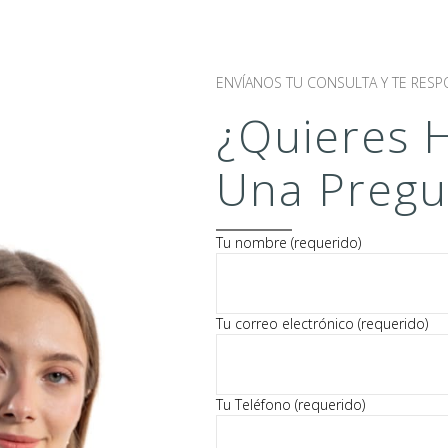
ENVÍANOS TU CONSULTA Y TE RE
¿Quieres 
Una Pregu
P
Tu nombre (requerido)
o
r
f
a
Tu correo electrónico (requerido)
v
o
r
,
Tu Teléfono (requerido)
d
e