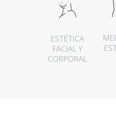
C
A
M
ME
ESTÉTICA
E
ES
FACIAL Y
D
CORPORAL
I
C
I
N
A