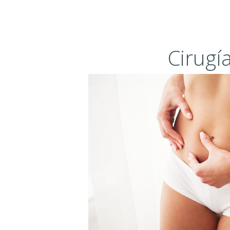
Cirugía
I