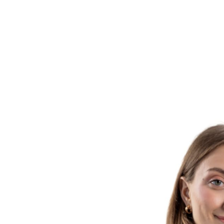
E
S
T
É
T
I
C
A
O
D
O