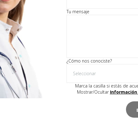
j
a
Tu mensaje
e
s
t
e
c
a
m
p
¿Cómo nos conociste?
o
v
a
c
Marca la casilla si estás de ac
í
Mostrar/Ocultar
Información 
o
.