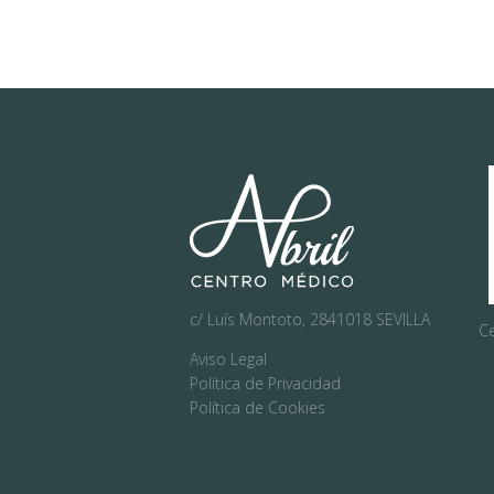
R
U
G
Í
A
R
E
c/ Luís Montoto, 2841018 SEVILLA
Ce
N
Aviso Legal
Política de Privacidad
O
Política de Cookies
V
A