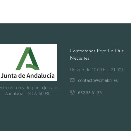
Contáctanos Para Lo Que
Necesites
Horario de 10:00 h. a 21:00 h.
contacto@cmabril.es
ntro Autorizado por la Junta de
682.38.61.36
Andalucía – NICA: 60030