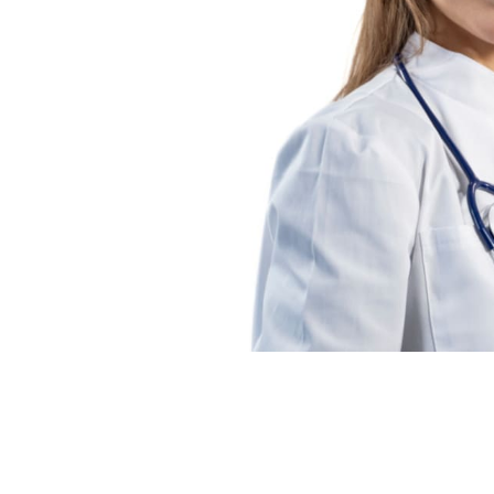
N
T
O
L
O
G
Í
A
C
I