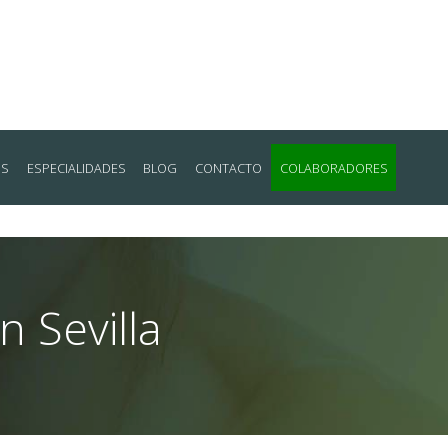
OS
ESPECIALIDADES
BLOG
CONTACTO
COLABORADORES
n Sevilla