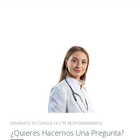
L
O
G
Í
A
C
I
R
U
G
Í
A
ENVÍANOS TU CONSULTA Y TE RESPONDEREMOS
R
¿Quieres Hacernos Una Pregunta?
E