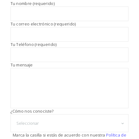
N
P
Tu nombre (requerido)
o
O
r
f
V
Tu correo electrónico (requerido)
a
A
v
o
R
Tu Teléfono (requerido)
r
C
,
d
A
e
Tu mensaje
j
R
a
N
e
s
E
t
T
e
c
C
a
¿Cómo nos conociste?
O
m
p
N
o
v
D
Marca la casilla si estás de acuerdo con nuestra
Política de
a