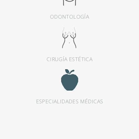
A
E
ODONTOLOGÍA
S
T
É
T
CIRUGÍA ESTÉTICA
I
C
A
O
D
ESPECIALIDADES MÉDICAS
O
N
T
O