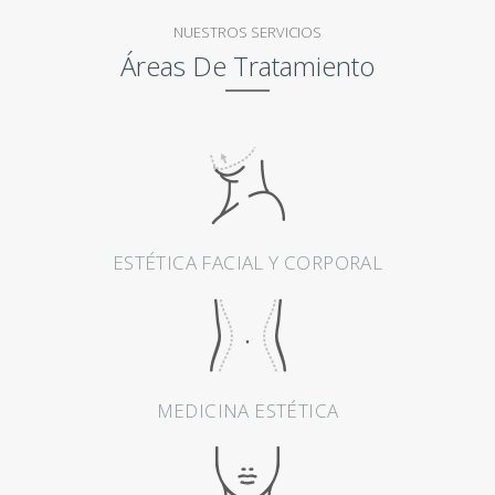
E
NUESTROS SERVICIOS
S
Áreas De Tratamiento
T
É
T
I
C
A
ESTÉTICA FACIAL Y CORPORAL
M
E
D
I
MEDICINA ESTÉTICA
C
I
N