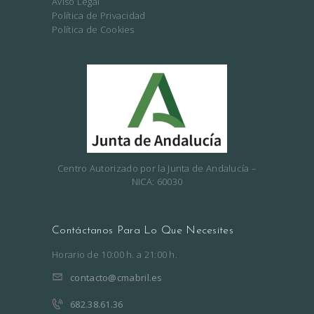
Aviso Legal
S
Política de Privacidad
Política de Cookies
M
É
D
I
C
O
S
Centro Autorizado por la Junta de Andalucía –
NICA: 60030
/
P
E
Contáctanos Para Lo Que Necesites
R
Horario de 10:00 h. a 21:00 h.
M
contacto@cmabril.es
I
682.38.61.36
S