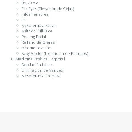
Bruxismo
Fox Eyes (Elevación de Cejas)
Hilos Tensores
IPL
Mesoterapia Facial
Método Full Face
Peeling Facial
Relleno de Ojeras
Rinomodelación
Sexy Vector (Definición de Pómulos)
Medicina Estética Corporal
Depilación Láser
Eliminación de Varices
Mesoterapia Corporal
I
N
I
C
I
O