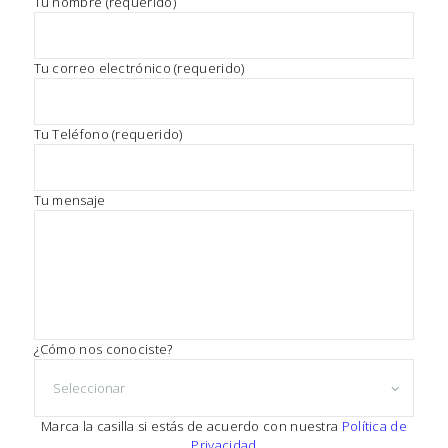
P
Tu nombre (requerido)
N
o
O
r
f
V
Tu correo electrónico (requerido)
a
v
A
o
R
Tu Teléfono (requerido)
r
,
C
d
A
e
Tu mensaje
j
R
a
N
e
s
E
t
e
T
c
C
a
¿Cómo nos conociste?
m
O
p
N
o
v
Marca la casilla si estás de acuerdo con nuestra
Política de
D
a
Privacidad