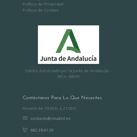
Política de Privacidad
S
Política de Cookies
M
É
D
I
C
O
S
Centro Autorizado por la Junta de Andalucía –
NICA: 60030
/
P
E
Contáctanos Para Lo Que Necesites
R
Horario de 10:00 h. a 21:00 h.
M
contacto@cmabril.es
I
682.38.61.36
S