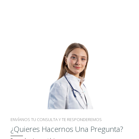
L
O
G
Í
A
C
I
R
U
G
Í
A
ENVÍANOS TU CONSULTA Y TE RESPONDEREMOS
R
¿Quieres Hacernos Una Pregunta?
E