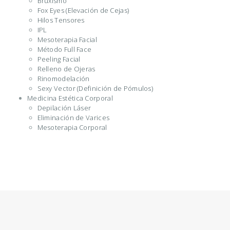
Bruxismo
Fox Eyes (Elevación de Cejas)
Hilos Tensores
IPL
Mesoterapia Facial
Método Full Face
Peeling Facial
Relleno de Ojeras
Rinomodelación
Sexy Vector (Definición de Pómulos)
Medicina Estética Corporal
Depilación Láser
Eliminación de Varices
Mesoterapia Corporal
I
N
I
C
I
O