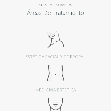
E
NUESTROS SERVICIOS
S
Áreas De Tratamiento
T
É
T
I
C
A
ESTÉTICA FACIAL Y CORPORAL
M
E
D
I
MEDICINA ESTÉTICA
C
I
N