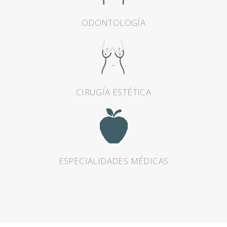
A
ODONTOLOGÍA
E
S
T
É
T
CIRUGÍA ESTÉTICA
I
C
A
O
ESPECIALIDADES MÉDICAS
D
O
N
T
O